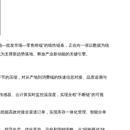
地—批发市场—零售终端”的线性链条，正在向一张以数据为纽
成为支撑新趋势落地、释放产业新动能的关键引擎。
通环节的压缩，对从产地到消费端的快速信息对接、品质追溯与
)传感器、云计算实时监控温湿度，实现全程“不断链”的可视
系统能高效对接全渠道订单，实现库存一体化管理、智能分单
、指导生产、优化库存、定价和营销策略，从“经验驱动”转