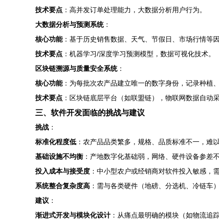
技术要点
：高并发订单处理能力，大数据分析用户行为。
大数据分析与预测系统
：
核心功能
：基于历史销售数据、天气、节假日、市场行情等
技术要点
：机器学习/深度学习预测模型，数据可视化技术。
区块链溯源与质量安全系统
：
核心功能
：为每批次农产品建立唯一的数字身份，记录种植
技术要点
：区块链底层平台（如联盟链），物联网数据自动
三、软件开发面临的挑战与建议
挑战
：
标准化程度低
：农产品品类繁多，规格、品质标准不一，难
基础设施不均衡
：产地数字化基础弱，网络、硬件设备参差
投入成本与接受度
：中小型农户或经销商对软件投入敏感，
系统整合复杂度高
：需与各类硬件（地磅、分选机、冷链车）
建议
：
渐进式开发与模块化设计
：从痛点最明确的模块（如物流追