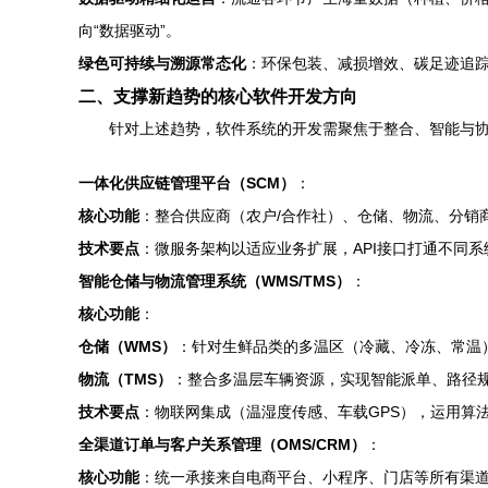
向“数据驱动”。
绿色可持续与溯源常态化
：环保包装、减损增效、碳足迹追
二、支撑新趋势的核心软件开发方向
针对上述趋势，软件系统的开发需聚焦于整合、智能与
一体化供应链管理平台（SCM）
：
核心功能
：整合供应商（农户/合作社）、仓储、物流、分销
技术要点
：微服务架构以适应业务扩展，API接口打通不同
智能仓储与物流管理系统（WMS/TMS）
：
核心功能
：
仓储（WMS）
：针对生鲜品类的多温区（冷藏、冷冻、常温）
物流（TMS）
：整合多温层车辆资源，实现智能派单、路径规
技术要点
：物联网集成（温湿度传感、车载GPS），运用算
全渠道订单与客户关系管理（OMS/CRM）
：
核心功能
：统一承接来自电商平台、小程序、门店等所有渠道